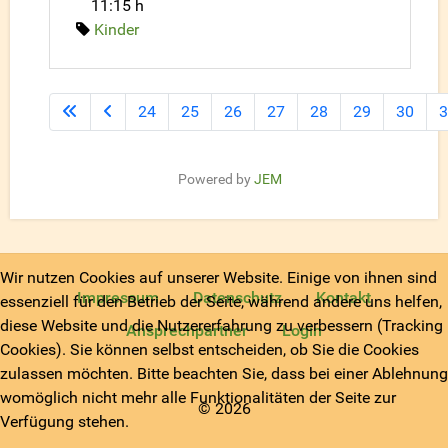
11:15 h
Kinder
24
25
26
27
28
29
30
3
Powered by
JEM
Wir nutzen Cookies auf unserer Website. Einige von ihnen sind
Impressum
Datenschutz
Kontakt
essenziell für den Betrieb der Seite, während andere uns helfen,
diese Website und die Nutzererfahrung zu verbessern (Tracking
Ansprechpartner
Login
Cookies). Sie können selbst entscheiden, ob Sie die Cookies
zulassen möchten. Bitte beachten Sie, dass bei einer Ablehnung
womöglich nicht mehr alle Funktionalitäten der Seite zur
© 2026
Verfügung stehen.