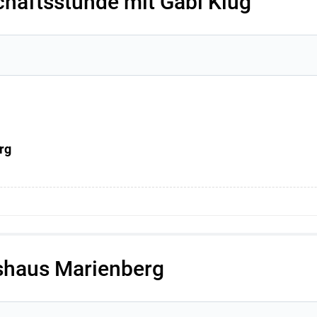
chaftsstunde mit Gabi Klug
rg
tshaus Marienberg