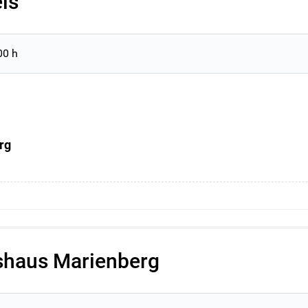
is
00 h
rg
tshaus Marienberg