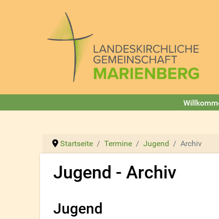
Willkomm
Startseite
Termine
Jugend
Archiv
Jugend - Archiv
Jugend