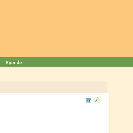
Spende
Download PDF