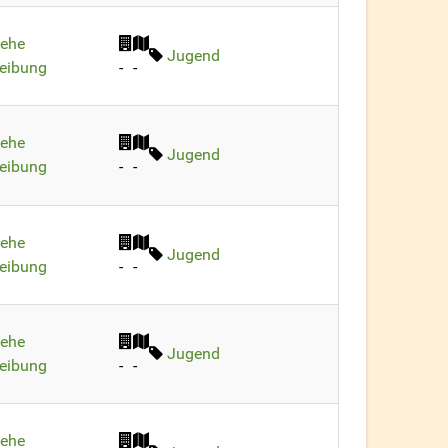
iehe
Jugend
eibung
-
-
iehe
Jugend
eibung
-
-
iehe
Jugend
eibung
-
-
iehe
Jugend
eibung
-
-
iehe