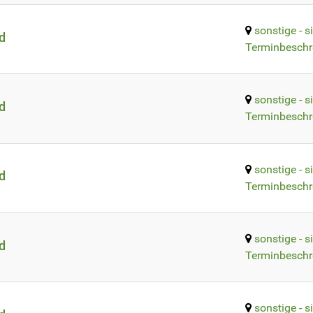
sonstige - s
d
Terminbeschr
sonstige - s
d
Terminbeschr
sonstige - s
d
Terminbeschr
sonstige - s
d
Terminbeschr
sonstige - s