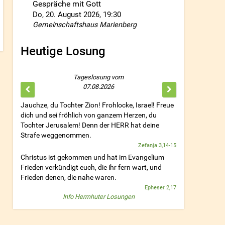
Gespräche mit Gott
Do, 20. August 2026
, 19:30
Gemeinschaftshaus Marienberg
Heutige Losung
Tageslosung vom
07.08.2026
Jauchze, du Tochter Zion! Frohlocke, Israel! Freue
dich und sei fröhlich von ganzem Herzen, du
Tochter Jerusalem! Denn der HERR hat deine
Strafe weggenommen.
Zefanja 3,14-15
Christus ist gekommen und hat im Evangelium
Frieden verkündigt euch, die ihr fern wart, und
Frieden denen, die nahe waren.
Epheser 2,17
Info Herrnhuter Losungen